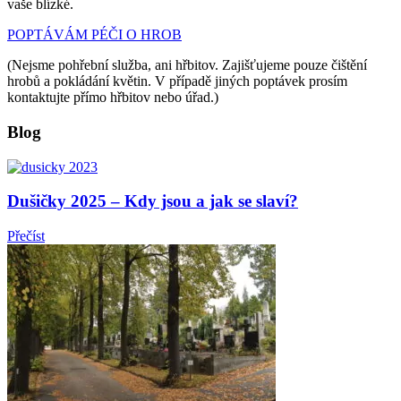
vaše blízké.
POPTÁVÁM PÉČI O HROB
(Nejsme pohřební služba, ani hřbitov. Zajišťujeme pouze čištění
hrobů a pokládání květin. V případě jiných poptávek prosím
kontaktujte přímo hřbitov nebo úřad.)
Blog
Dušičky 2025 – Kdy jsou a jak se slaví?
Přečíst