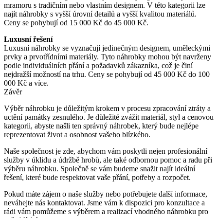
mramoru s tradičním nebo vlastním designem. V této kategorii lze
najít náhrobky s vyšší úrovní detailů a vyšší kvalitou materiálů.
Ceny se pohybují od 15 000 Kč do 45 000 Kč.
Luxusní řešení
Luxusní náhrobky se vyznačují jedinečným designem, uměleckými
prvky a prvotřídními materiály. Tyto náhrobky mohou být navrženy
podle individuálních přání a požadavků zákazníka, což je činí
nejdražší možností na trhu. Ceny se pohybují od 45 000 Kč do 100
000 Kč a více.
Závěr
Výběr náhrobku je důležitým krokem v procesu zpracování ztráty a
uctění památky zesnulého. Je důležité zvážit materiál, styl a cenovou
kategorii, abyste našli ten správný náhrobek, který bude nejlépe
reprezentovat život a osobnost vašeho blízkého.
Naše společnost je zde, abychom vám poskytli nejen profesionální
služby v úklidu a údržbě hrobů, ale také odbornou pomoc a radu při
výběru náhrobku. Společně se vám budeme snažit najít ideální
řešení, které bude respektovat vaše přání, potřeby a rozpočet.
Pokud máte zájem o naše služby nebo potřebujete další informace,
neváhejte nás kontaktovat. Jsme vám k dispozici pro konzultace a
rádi vám pomůžeme s výběrem a realizací vhodného náhrobku pro