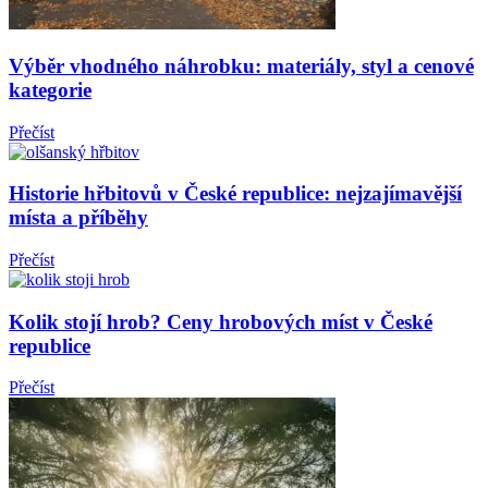
Výběr vhodného náhrobku: materiály, styl a cenové
kategorie
Přečíst
Historie hřbitovů v České republice: nejzajímavější
místa a příběhy
Přečíst
Kolik stojí hrob? Ceny hrobových míst v České
republice
Přečíst