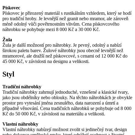
Pískovec
Pískovec je přirozený materiál s rustikálním vzhledem, který se hodí
pro tradiční hroby. Je levnější než granit nebo mramor, ale zároveň
méně odolný vůči povětrnostním vlivům. Cena pískovcového
náhrobku se pohybuje mezi 8 000 Kč a 30 000 Kč.
Žula
Žula je další možností pro náhrobky. Je pevný, odolný a nabízí
širokou paletu barev. Žulové náhrobky jsou obecně levnější než
mramorové, ale dražší než pískovcové, s cenami od 12 000 Kč do
45 000 Kč, v závislosti na designu a velikosti.
Styl
Tradiční náhrobky
Tradiční náhrobky zahrnují jednoduché, vznešené a klasické tvary,
jako jsou obdélníky nebo oblouky. Na těchto náhrobkách je obvykle
prostor pro vytesání jména zesnulého, data narození a úmrtí a
případně věnování. Cena tradičních náhrobků se pohybuje od 8 000
Kč do 50 000 Kč, v závislosti na materiálu a velikosti.
Vlastní náhrobky
Vlastní náhrobky nabízejí možnost zvolit si jedinečný tvar, design
nebo dokonce umělecké prvky, které odrážejí osobnost a životní