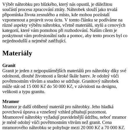
Výběr náhrobku pro blízkého, který nás opustil, je důležitou
součástí procesu zpracování ztráty. Náhrobek slouží jako trvalá
připomínka života zesnulého a místo, kde mohou pozůstalí
vzpomenout a projevit svou úctu. V tomto článku se podíváme na
různé aspekty výběru náhrobku, včetně materiálů, stylů a cenových
kategorií, které vám pomohou při rozhodování. Naším cílem je
poskytnout vám profesionální radu a pomoc, aby tento proces byl co
nejjednodušší a nejméně zatěžující.
Materiály
Granit
Granit je jeden z nejpopulárnějších materiálů pro náhrobky díky své
odolnosti, dlouhé životnosti a široké škále barev. Je odolný vůči
povětrnostním vlivům a snadno se udržuje. Granitový náhrobek
může stát od 15 000 Kč do 50 000 Kč, v závislosti na designu,
velikosti a typu granitu.
Mramor
Mramor je další oblíbený materiál pro náhrobky. Jeho hladká
povrchová úprava a vznešený vzhled přitahují pozornost.
Mramorové náhrobky vyžadují pravidelnější údržbu, neboť mramor
je méně odolný vůči povětrnostním vlivům než granit. Cena
mramorového náhrobku se pohybuje mezi 20 000 Kč a 70 000 Kč.