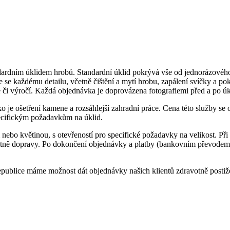
rdním úklidem hrobů. Standardní úklid pokrývá vše od jednorázového 
me se každému detailu, včetně čištění a mytí hrobu, zapálení svíčky a p
e či výročí. Každá objednávka je doprovázena fotografiemi před a po ú
ko je ošetření kamene a rozsáhlejší zahradní práce. Cena této služby se 
ecifickým požadavkům na úklid.
nebo květinou, s otevřeností pro specifické požadavky na velikost. P
četně dopravy. Po dokončení objednávky a platby (bankovním převode
epublice máme možnost dát objednávky našich klientů zdravotně posti