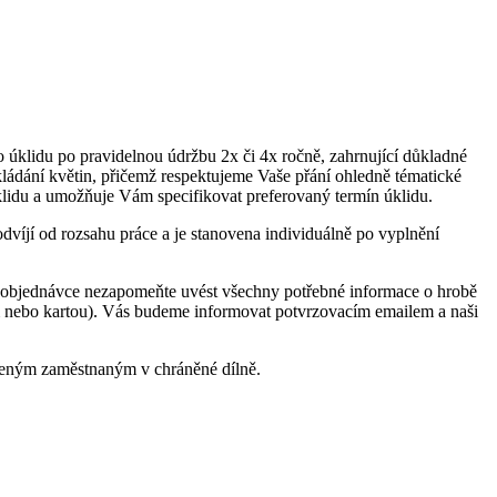
úklidu po pravidelnou údržbu 2x či 4x ročně, zahrnující důkladné
okládání květin, přičemž respektujeme Vaše přání ohledně tématické
klidu a umožňuje Vám specifikovat preferovaný termín úklidu.
odvíjí od rozsahu práce a je stanovena individuálně po vyplnění
ři objednávce nezapomeňte uvést všechny potřebné informace o hrobě
m nebo kartou). Vás budeme informovat potvrzovacím emailem a naši
ženým zaměstnaným v chráněné dílně.