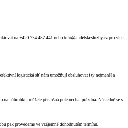
ntaktovat na +420 734 487 441 nebo info@andelskesluzby.cz pro více
fektivní logistická síť nám umožňují obsluhovat i ty nejmenší a
éno na náhrobku, můžete příslušná pole nechat prázdná. Následně se s
 hrobu pak provedeme ve vzájemně dohodnutém termínu.