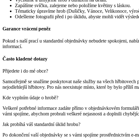
Zapálíme svíčku, zalejeme nebo položíme květiny s láskou.
Tématicky úpravíme hrob (Dušičky, Vánoce, Velikonoce, výročí
Odešleme fotografii před i po úklidu, abyste mohli vidět výsled
Garance vrácení peněz
Pokud s naší prací u standardní objednávky nebudete spokojeni, nabí
informací.
Často kladené dotazy
Přijedete i do mé obce?
Samozřejmě se snažíme poskytovat naše služby na všech hřbitovech po 
nejodlehlejší hřbitovy. Pro nás neexistuje místo, které by bylo příliš m
Kde vyplním údaje o hrobě?
Veškeré potřebné informace zadáte přímo v objednávkovém formuláři. V 
vámi spojíme, abychom probrali veškeré nejasnosti a doplnili chybějíc
Jak probíhá váš standardní úklid hrobu?
Po dokončení vaší objednávky se s vámi spojíme prostřednictvím e-m