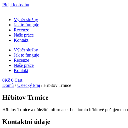
Přejít k obsahu
Výběr služby
Jak to funguje
Recenze
Naše práce
Kontakt
Výběr služby
Jak to funguje
Recenze
Naše práce
Kontakt
0
Kč
0
Cart
Domů
/
Ústecký kraj
/ Hřbitov Trmice
Hřbitov Trmice
Hřbitov Trmice
a důležité informace. I na tomto hřbitově pečujeme o
Kontaktní údaje