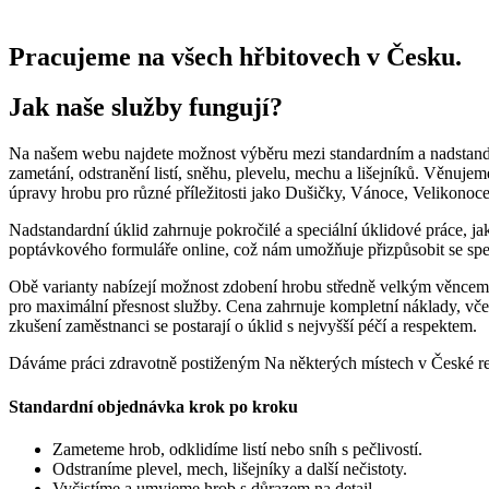
Pracujeme na všech hřbitovech v Česku.
Jak naše služby fungují?
Na našem webu najdete možnost výběru mezi standardním a nadstanda
zametání, odstranění listí, sněhu, plevelu, mechu a lišejníků. Věnuje
úpravy hrobu pro různé příležitosti jako Dušičky, Vánoce, Velikonoc
Nadstandardní úklid zahrnuje pokročilé a speciální úklidové práce, ja
poptávkového formuláře online, což nám umožňuje přizpůsobit se sp
Obě varianty nabízejí možnost zdobení hrobu středně velkým věncem 
pro maximální přesnost služby. Cena zahrnuje kompletní náklady, v
zkušení zaměstnanci se postarají o úklid s nejvyšší péčí a respektem.
Dáváme práci zdravotně postiženým
Na některých místech v České r
Standardní objednávka krok po kroku
Zameteme hrob, odklidíme listí nebo sníh s pečlivostí.
Odstraníme plevel, mech, lišejníky a další nečistoty.
Vyčistíme a umyjeme hrob s důrazem na detail.