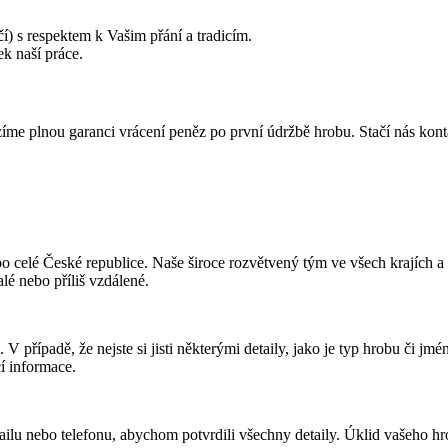
) s respektem k Vašim přání a tradicím.
ek naší práce.
zíme plnou garanci vrácení peněz po první údržbě hrobu. Stačí nás ko
celé České republice. Naše široce rozvětvený tým ve všech krajích a e
alé nebo příliš vzdálené.
případě, že nejste si jisti některými detaily, jako je typ hrobu či jm
í informace.
ailu nebo telefonu, abychom potvrdili všechny detaily. Úklid vašeho