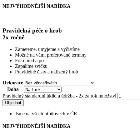
NEJVÝHODNĚJŠÍ NABÍDKA
Pravidelná péče o hrob
2x ročně
Zameteme, umyjeme a vyčistíme
Možné na vámi preferované termíny
Foto před a po
Zapálíme svíčku
Pravidelně čistý a uklizený hrob
Dekorace
Doba
Pravidelný standardní úklid a údržba - 2x za rok množství
Objednat
Jsme na všech hřbitovech v ČR
NEJVÝHODNĚJŠÍ NABÍDKA