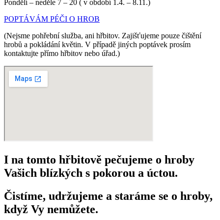
Pondělí – neděle 7 – 20 ( v období 1.4. – 8.11.)
POPTÁVÁM PÉČI O HROB
(Nejsme pohřební služba, ani hřbitov. Zajišťujeme pouze čištění
hrobů a pokládání květin. V případě jiných poptávek prosím
kontaktujte přímo hřbitov nebo úřad.)
I na tomto hřbitově pečujeme o hroby
Vašich blízkých s pokorou a úctou.
Čistíme, udržujeme a staráme se o hroby,
když Vy nemůžete.