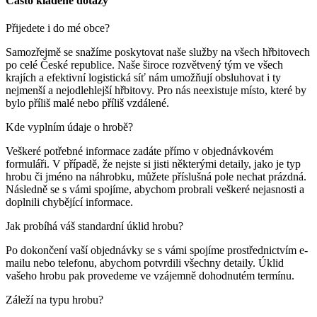
Často kladené dotazy
Přijedete i do mé obce?
Samozřejmě se snažíme poskytovat naše služby na všech hřbitovech
po celé České republice. Naše široce rozvětvený tým ve všech
krajích a efektivní logistická síť nám umožňují obsluhovat i ty
nejmenší a nejodlehlejší hřbitovy. Pro nás neexistuje místo, které by
bylo příliš malé nebo příliš vzdálené.
Kde vyplním údaje o hrobě?
Veškeré potřebné informace zadáte přímo v objednávkovém
formuláři. V případě, že nejste si jisti některými detaily, jako je typ
hrobu či jméno na náhrobku, můžete příslušná pole nechat prázdná.
Následně se s vámi spojíme, abychom probrali veškeré nejasnosti a
doplnili chybějící informace.
Jak probíhá váš standardní úklid hrobu?
Po dokončení vaší objednávky se s vámi spojíme prostřednictvím e-
mailu nebo telefonu, abychom potvrdili všechny detaily. Úklid
vašeho hrobu pak provedeme ve vzájemně dohodnutém termínu.
Záleží na typu hrobu?