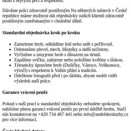
úklid s nejvyšší péčí a respektem.
Dáváme práci zdravotně postiženým
Na některých místech v České
republice máme možnost dát objednávky našich klientů zdravotně
postiženým zaměstnaným v chráněné dílně.
Standardní objednávka krok po kroku
Zameteme hrob, odklidíme listí nebo sníh s pečlivostí.
Odstraníme plevel, mech, lišejníky a další nečistoty.
Vyčistíme a umyjeme hrob s důrazem na detail.
Zapálíme svíčku, zalejeme nebo položíme květiny s láskou.
Tématicky úpravíme hrob (Dušičky, Vánoce, Velikonoce,
výročí) s respektem k Vašim přání a tradicím.
Odešleme fotografii před i po úklidu, abyste mohli vidět
výsledek naší práce.
Garance vrácení peněz
Pokud s naší prací u standardní objednávky nebudete spokojeni,
nabízíme plnou garanci vrácení peněz po první údržbě hrobu. Stačí
nás kontaktovat na +420 734 487 441 nebo info@andelskesluzby.cz
pro více informací.