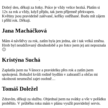
Dobrý den, děkuji za fotky. Práce je vždy velice hezká. Platím si
12x za rok a vždy, když přijdu, tak jsem příjemně překvapen.
Květiny jsou pravidelně zalévané, keříky ostříhané. Budu mít zájem
i příští rok. Děkuji.
Jana Macháčková
Mám 4 návštěvy za rok, zatím byla jen jedna, ale i tak velká změna.
Hrob byl neudržovaný dlouhodobě a po fotce jsem jej ani nepoznala
🙂
Kristýna Suchá
Zaplatila jsem na Vánoce a pravidelku přes rok a zatím jsem
spokojená. Bohužel kvůli rodině bydlím v zahraničí a občas mi
okolnosti neumožní zajet osobně…
Tomáš Doležel
Zdravím, děkuji za službu. Objednal jsem na svátky a vše v pořádku
proběhlo. V průběhu roku mám v plánu využít pravidelný servis.