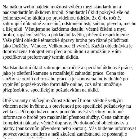
Na našem webu najdete možnost výběru mezi standardním a
nadstandardním úklidem hrobů. Standardní úklid pokrývá vše od
jednorázového úklidu po pravidelnou údržbu 2x či 4x ročně,
zahrnující důkladné zametání, odstranění listí, sněhu, plevelu, mechu
a lišejníků. Věnujeme se každému detailu, včetně čištění a mytí
hrobu, zapálení svíčky a pokládání květin, přičemž respektujeme
Vaše přání ohledně tématické úpravy hrobu pro různé příležitosti
jako Dušičky, Vánoce, Velikonoce či výročí. Každá objednávka je
doprovázena fotografiemi před a po úklidu a umožňuje Vám
specifikovat preferovaný termín úklidu.
Nadstandardní úklid zahrnuje pokročilé a speciální úklidové práce,
jako je ošetření kamene a rozsáhlejší zahradní práce. Cena této
služby se odvíjí od rozsahu práce a je stanovena individuálně po
vyplnění poptávkového formuláře online, což nám umožňuje
přizpůsobit se specifickým požadavkům na úklid.
Obě varianty nabízejí možnost zdobení hrobu středně velkým
věncem nebo květinou, s otevřeností pro specifické požadavky na
velikost. Při objednávce nezapomeňte uvést všechny potřebné
informace o hrobě pro maximální přesnost služby. Cena zahrnuje
kompletní náklady, včetně dopravy. Po dokončení objednávky a
platby (bankovním převodem nebo kartou). Vás budeme informovat
potvrzovacím emailem a naši zkušení zaměstnanci se postarají o