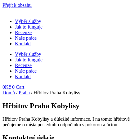
Přejít k obsahu
Výběr služby
Jak to funguje
Recenze
Naše práce
Kontakt
Výběr služby
Jak to funguje
Recenze
Naše práce
Kontakt
0
Kč
0
Cart
Domů
/
Praha
/ Hřbitov Praha Kobylisy
Hřbitov Praha Kobylisy
Hřbitov Praha Kobylisy
a důležité informace. I na tomto hřbitově
pečujeme o místa posledního odpočinku s pokorou a úctou.
Kontaktní údaje