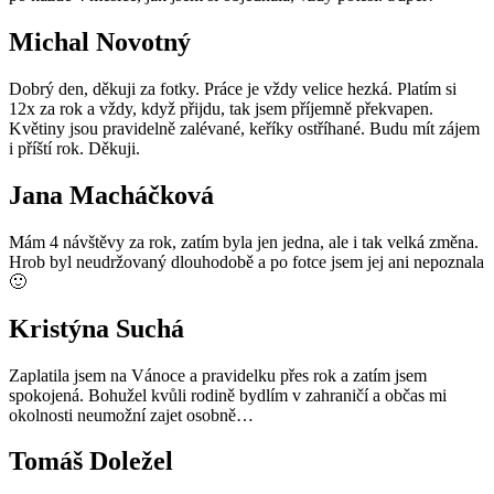
Michal Novotný
Dobrý den, děkuji za fotky. Práce je vždy velice hezká. Platím si
12x za rok a vždy, když přijdu, tak jsem příjemně překvapen.
Květiny jsou pravidelně zalévané, keříky ostříhané. Budu mít zájem
i příští rok. Děkuji.
Jana Macháčková
Mám 4 návštěvy za rok, zatím byla jen jedna, ale i tak velká změna.
Hrob byl neudržovaný dlouhodobě a po fotce jsem jej ani nepoznala
🙂
Kristýna Suchá
Zaplatila jsem na Vánoce a pravidelku přes rok a zatím jsem
spokojená. Bohužel kvůli rodině bydlím v zahraničí a občas mi
okolnosti neumožní zajet osobně…
Tomáš Doležel