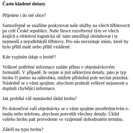
Často kladené dotazy
Přijedete i do mé obce?
Samozřejmě se snažíme poskytovat naše služby na všech hřbitovech
po celé České republice. Naše široce rozvětvený tým ve všech
krajích a efektivní logistická síť nám umožňují obsluhovat i ty
nejmenší a nejodlehlejší hřbitovy. Pro nás neexistuje místo, které by
bylo příliš malé nebo příliš vzdálené.
Kde vyplním údaje o hrobě?
Veškeré potřebné informace zadáte přímo v objednávkovém
formuláři. V případě, že nejste si jisti některými detaily, jako je typ
hrobu či jméno na náhrobku, můžete příslušná pole nechat prázdná.
Následně se s vámi spojíme, abychom probrali veškeré nejasnosti a
doplnili chybějící informace.
Jak probíhá váš standardní úklid hrobu?
Po dokončení vaší objednávky se s vámi spojíme prostřednictvím e-
mailu nebo telefonu, abychom potvrdili všechny detaily. Úklid
vašeho hrobu pak provedeme ve vzájemně dohodnutém termínu.
Záleží na typu hrobu?