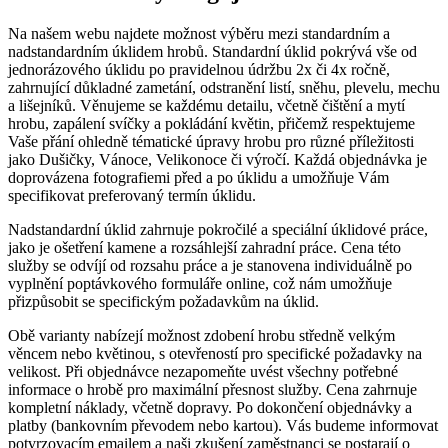
Na našem webu najdete možnost výběru mezi standardním a
nadstandardním úklidem hrobů. Standardní úklid pokrývá vše od
jednorázového úklidu po pravidelnou údržbu 2x či 4x ročně,
zahrnující důkladné zametání, odstranění listí, sněhu, plevelu, mechu
a lišejníků. Věnujeme se každému detailu, včetně čištění a mytí
hrobu, zapálení svíčky a pokládání květin, přičemž respektujeme
Vaše přání ohledně tématické úpravy hrobu pro různé příležitosti
jako Dušičky, Vánoce, Velikonoce či výročí. Každá objednávka je
doprovázena fotografiemi před a po úklidu a umožňuje Vám
specifikovat preferovaný termín úklidu.
Nadstandardní úklid zahrnuje pokročilé a speciální úklidové práce,
jako je ošetření kamene a rozsáhlejší zahradní práce. Cena této
služby se odvíjí od rozsahu práce a je stanovena individuálně po
vyplnění poptávkového formuláře online, což nám umožňuje
přizpůsobit se specifickým požadavkům na úklid.
Obě varianty nabízejí možnost zdobení hrobu středně velkým
věncem nebo květinou, s otevřeností pro specifické požadavky na
velikost. Při objednávce nezapomeňte uvést všechny potřebné
informace o hrobě pro maximální přesnost služby. Cena zahrnuje
kompletní náklady, včetně dopravy. Po dokončení objednávky a
platby (bankovním převodem nebo kartou). Vás budeme informovat
potvrzovacím emailem a naši zkušení zaměstnanci se postarají o