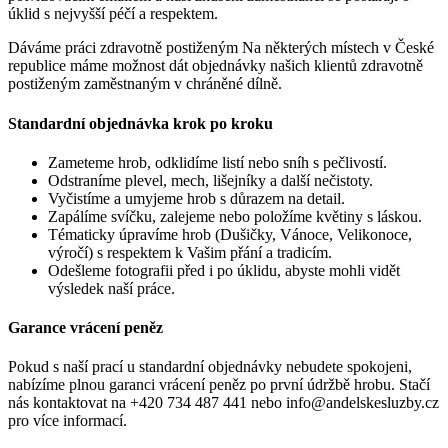
úklid s nejvyšší péčí a respektem.
Dáváme práci zdravotně postiženým
Na některých místech v České
republice máme možnost dát objednávky našich klientů zdravotně
postiženým zaměstnaným v chráněné dílně.
Standardní objednávka krok po kroku
Zameteme hrob, odklidíme listí nebo sníh s pečlivostí.
Odstraníme plevel, mech, lišejníky a další nečistoty.
Vyčistíme a umyjeme hrob s důrazem na detail.
Zapálíme svíčku, zalejeme nebo položíme květiny s láskou.
Tématicky úpravíme hrob (Dušičky, Vánoce, Velikonoce,
výročí) s respektem k Vašim přání a tradicím.
Odešleme fotografii před i po úklidu, abyste mohli vidět
výsledek naší práce.
Garance vrácení peněz
Pokud s naší prací u standardní objednávky nebudete spokojeni,
nabízíme plnou garanci vrácení peněz po první údržbě hrobu. Stačí
nás kontaktovat na +420 734 487 441 nebo info@andelskesluzby.cz
pro více informací.